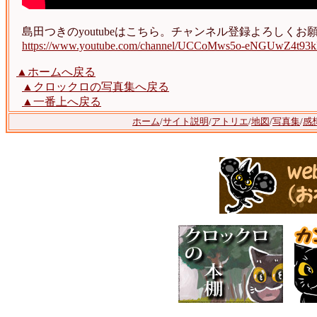
島田つきのyoutubeはこちら。チャンネル登録よろしくお
https://www.youtube.com/channel/UCCoMws5o-eNGUwZ4t93
▲ホームへ戻る
▲クロックロの写真集へ戻る
▲一番上へ戻る
ホーム
/
サイト説明
/
アトリエ
/
地図
/
写真集
/
感