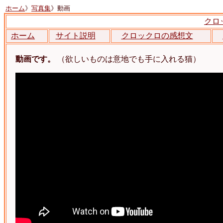
ホーム
》
写真集
》動画
クロ
ホーム
サイト説明
クロックロの感想文
動画です。
（欲しいものは意地でも手に入れる猫）