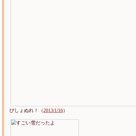
びしょぬれ！（
2013/1/16
）