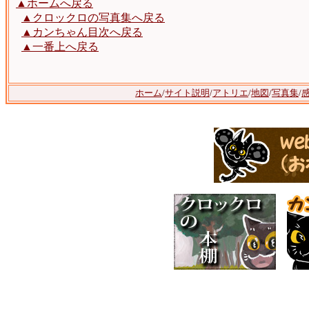
▲ホームへ戻る
▲クロックロの写真集へ戻る
▲カンちゃん目次へ戻る
▲一番上へ戻る
ホーム
/
サイト説明
/
アトリエ
/
地図
/
写真集
/